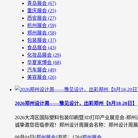
青岛展会
(67)
重庆展会
(25)
西安展会
(27)
杭州展会
(59)
郑州展会
(58)
包装展会
(37)
食品展会
(43)
化妆品展会
(29)
华夏家博会
(68)
汽车展会
(49)
美容展会
(26)
2026郑州设计周——豫见设计，出彩郑州【8月18-20日】
2026大湾区国际塑料包装印刷暨3D打印产业展览会-郑
诚挚邀您莅临参观！郑州设计周展会名称：郑州设计周展会时间
08月04日
[
郑州展会
]
浏览：1784
郑州展会