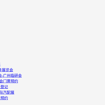
展
件展览会
会-广州临研会
酒会门票预约
众登记
国际汽配展
线预约