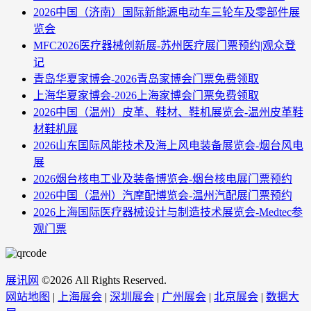
2026中国（济南）国际新能源电动车三轮车及零部件展
览会
MFC2026医疗器械创新展-苏州医疗展门票预约|观众登
记
青岛华夏家博会-2026青岛家博会门票免费领取
上海华夏家博会-2026上海家博会门票免费领取
2026中国（温州）皮革、鞋材、鞋机展览会-温州皮革鞋
材鞋机展
2026山东国际风能技术及海上风电装备展览会-烟台风电
展
2026烟台核电工业及装备博览会-烟台核电展门票预约
2026中国（温州）汽摩配博览会-温州汽配展门票预约
2026上海国际医疗器械设计与制造技术展览会-Medtec参
观门票
展讯网
©
2026 All Rights Reserved.
网站地图
|
上海展会
|
深圳展会
|
广州展会
|
北京展会
|
数据大