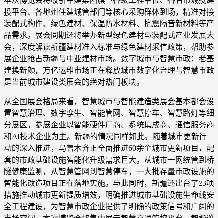
本次博览会将吸引中建集团旗下各级工程单位、各省市城投建
投平台、各地州住建城管部门等核心采购群体到场，精准对接
装配式构件、绿色建材、保温防水材料、抗震隔音新材料等产
品需求。展会同期还将举办新型绿色建材与装配式产业发展大
会，深度解读新疆建材准入标准与绿色建材采信政策，帮助参
展企业抢占新疆与中亚建材市场。数字城市与智慧市政：老基
建换新颜，万亿运维市场正在释放城市数字化治理与智慧市政
是当前城市建设类展会的绝对热门板块。
从全国展会格局来看，智慧城市与智能建造类展会基本都会设
置智慧治理、数字孪生、智能管网、智慧停车、智慧路灯等细
分展区，参展企业以智能硬件厂商、系统集成商、通信服务商
和AI技术企业为主。新疆的情况同样如此。随着城市更新行
动的深入推进，乌鲁木齐正全面推进60余个城市更新项目，配
套的市政基础设施智能化升级需求巨大。从城市一网统管到桥
隧健康监测，从智慧管网到智慧停车，一大批存量市政设施的
智能化改造项目正在落地实施。与此同时，新疆还出台了23项
措施推动城市更新提质增效，明确推进城市基础设施生命线安
全工程建设，为智慧市政企业提供了明确的政策信号和广阔的