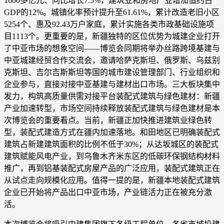
1600多亿元、同比增长7.5%，建筑业和房地产业增加值约占
GDP的12%。城镇化率预计提升至61.61%，累计改造老旧小区
5254个、惠及92.43万户家庭，累计实施各类市政基础设施项
目1113个。更重要的是，新疆独特的区位优势为城建企业打开
了中亚市场的想象空间——博览会同期将举办丝路跨境基建与
中亚城建经贸合作交流会，邀请哈萨克斯坦、俄罗斯、乌兹别
克斯坦、吉尔吉斯斯坦等国的城市建设管理部门、行业组织和
企业参与，直接对接中亚基建与建材出口市场。三大板块集中
发力，构筑高质量供需对接平台装配式建筑与绿色建材：新疆
产业加速转型，市场空间持续释放装配式建筑与绿色建材是本
次博览会的重要看点。当前，新疆正加快推进建筑业绿色转
型，装配式建造方式在疆内加速落地。和田地区已明确装配式
建筑占新建建筑面积的比例不低于30%；从达坂城区的装配式
建筑赋能风电产业，到乌鲁木齐米东区的低碳环保钢结构材料
推广，再到铝基装配式房屋产品的广泛应用，装配式建筑正在
从试点走向规模化应用。值得一提的是，新疆本地装配式建筑
企业已开始将产品出口中亚市场，产业链活力正在被充分激
活。