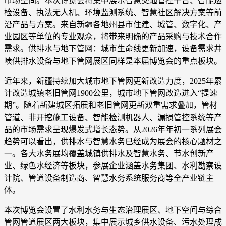
市场空间。本次博览会将集中展示智慧交通管控平台、智能巡
检设备、执法无人机、环境监测系统、智慧社区解决方案等前
沿产品与方案。来自新疆各地州县市住建、城管、数字化、产
业园区等单位的专业观众，将带来明确的产品采购与技术合作
需求。供排水与地下管网：城市生命线更新加速，设备需求井
喷供排水设备与地下管网展区同样是本届博览会的重点板块。
近年来，新疆持续加大城市地下管网更新改造力度，2025年累
计改造城镇老旧管网1900公里，城市地下管网改造进入“提速
期”。随着新建城区拓展和老旧管网更新双重需求叠加，管材
管道、非开挖施工设备、智能检测机器人、漏损管控系统等产
品的市场需求呈现爆发式增长态势。从2026年年初一系列展会
趋势可以看出，供排水与智慧水务已经成为展会的核心题材之
一。各大水务展均覆盖城镇供排水及智慧水务、节水创新产
业、绿色水经济等板块，参展企业涵盖水务集团、水利勘察设
计院、管道设备制造商、智慧水务系统服务商等全产业链主
体。
本次博览会设置了水利水务与生态治理展区、地下空间与综合
管网管道展区两大板块，集中展示城乡供水设备、污水处理成