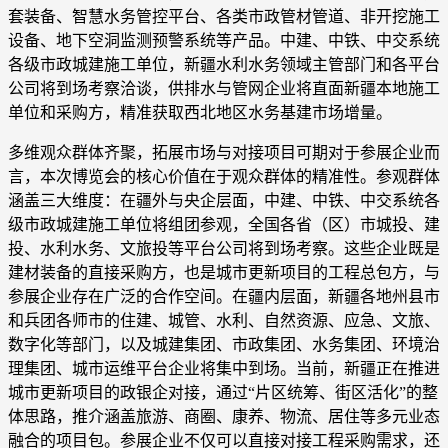
套装备、智慧水务管控平台、各类市政管材管道、非开挖施工
设备、地下空洞监测预警系统等产品。中建、中铁、中交系统
各级市政城建施工单位，新疆水利水务领域主管部门和各平台
公司将到场考察洽谈，供排水与管网企业将直面新疆本地施工
单位和采购方，精准获取西北地区水务基建市场增量。
多维观众群体齐聚，拓展市场与对接项目可期对于参展企业而
言，本次博览会的核心价值在于观众群体的精准性。参观群体
涵盖三大维度：在疆外与央企层面，中建、中铁、中交系统各
级市政城建施工单位将组团参观，全国各省（区）市城投、建
投、水利水务、文旅投等平台公司将到场考察。这些企业既是
建材装备的直接采购方，也是城市更新项目的工程总包方，与
参展企业存在广泛的合作空间。在疆内层面，新疆各地州县市
和兵团各师市的住建、城管、水利、自然资源、应急、文旅、
数字化等部门，以及城建集团、市政集团、水务集团、环境治
理集团、城市运维平台企业将集中到场。当前，新疆正在推进
城市更新项目的政银企对接，通过“片区统筹、街区活化”的整
体思路，推介涵盖旅游、商圈、康养、物流、居住等多元业态
融合的项目包。参展企业不仅可以直接对接工程采购需求，还