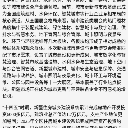
市更新、智慧市政、水利水务、地下管网、新型建材、交通建
设等城市建设全产业链领域。当前，城市更新与市政基建已成
为全国建筑建材、水务环保、智慧城市等行业企业竞相布局的
核心赛道。从全国展会格局来看，城市建设类展会的热门题材
高度集中于装配式建筑、绿色建材、智慧城市与数字治理、供
排水与智慧水务、地下管网与综合管廊、城市照明与夜景亮
化、环卫与环境运维等几大板块，各板块均形成了相对成熟的
参展体系和观众群体。本次新疆城市建设与更新博览会精准匹
配了市场需求，设置了城市建设和更新成果、城市数字化与智
慧治理、智慧市政基础设施、水利水务与生态治理、地下空间
与综合管网管道、新型城市建材、城市安全与应急保障、交通
道路与市政养护、城市照明与夜景亮化、城市环卫与环境运
维、公园与园林设备等十一大展区，基本覆盖了行业热点板
块。新疆市场正在成为城市更新与基建装备企业不可忽视的增
长极。
“十四五”时期，新疆住房城乡建设系统累计完成房地产开发投
资6000多亿元，建筑业总产值达1.7万亿元，支柱产业地位更
加稳固；2025年全区住房城乡建设系统完成固定资产投资约