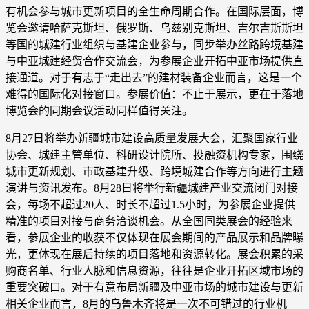
有机会参与城市更新项目的全生命周期合作。在国际层面，博
览会邀请哈萨克斯坦、俄罗斯、乌兹别克斯坦、吉尔吉斯斯坦
等国的城建行业组织与基建企业参与，同步举办丝路跨境基建
与中亚城建经贸合作交流会，为参展企业开拓中亚市场提供直
接通道。对于有志于“走出去”的建材装备企业而言，这是一个
难得的国际化对接窗口。参展价值：不止于展示，更在于落地
博览会的同期会议活动同样值得关注。
8月27日将举办新疆城市建设高质量发展大会，汇聚国家行业
协会、城建主管单位、科研设计院所、投融资机构专家，围绕
城市更新规划、市政基建升级、跨境城建合作等方向进行主题
演讲与资讯发布。8月28日将举行新疆城建产业交流闭门对接
会，每场不超过20人、时长不超过1.5小时，为参展企业提供
精准的项目对接与商务洽谈机会。从全国同类展会的经验来
看，参展企业的收获不仅体现在展会期间的产品展示和品牌曝
光，更体现在展后持续的项目落地和资源转化。展会积累的采
购商名单、行业人脉和信息资源，往往是企业开拓区域市场的
重要突破口。对于有意布局新疆及中亚市场的城市建设与更新
相关企业而言，8月的乌鲁木齐将是一次不可错过的行业机