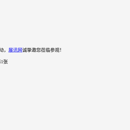
活动，
展讯网
诚挚邀您莅临参观！