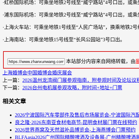
·虹桥国际机场：可乘坐地铁2号线至“威宁路站”4号口出，或乘
·浦东国际机场：可乘坐地铁2号线至“威宁路站”4号口出，或
·上海火车站：可乘坐地铁1号线至“人民广场站”，换乘地铁2号
·上海南站：可乘坐地铁15号线至“长风公园站”3号口出。
本站部分内容来自网络转载，由
上海婚博会
中国婚博会
婚庆展会
上一篇：
2026温州龙湾阀门展参观指南，附参观时间及论坛议
下一篇：
2026台州电机展参观攻略，附时间+地址+门票
相关文章
2026宁波国际汽车零部件及售后市场展览会-宁波国际汽
良之隆·2026东南亚食材电商节-昆明食材展门票在线预约
2026世界燕窝及天然滋补品博览会-上海燕博会门票预约
BLFAasia2026广州国际精酿啤酒及设备展-广州精酿啤