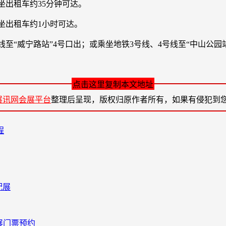
坐出租车约35分钟可达。
乘坐出租车约1小时可达。
线至“威宁路站”4号口出；或乘坐地铁3号线、4号线至“中山公园
点击这里复制本文地址
展讯网会展平台
整理后呈现，版权归原作者所有，如果有侵犯到
程
配展
酒展门票预约