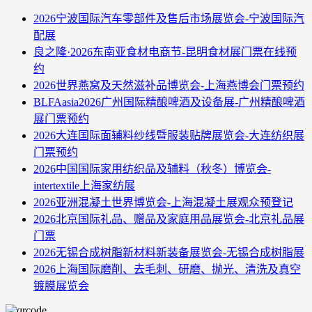
2026宁波国际汽车零部件及售后市场展览会-宁波国际汽
配展
良之隆·2026东南亚食材电商节-昆明食材展门票在线预
约
2026世界燕窝及天然滋补品博览会-上海燕博会门票预约
BLFAasia2026广州国际精酿啤酒及设备展-广州精酿啤酒
展门票预约
2026大连国际面辅料纱线暨服装贴牌展览会-大连纺织展
门票预约
2026中国国际家用纺织品及辅料（秋冬）博览会-
intertextile上海家纺展
2026亚洲混凝土世界博览会-上海混凝土展观众预登记
2026北京国际礼品、赠品及家庭用品展览会-北京礼品展
门票
2026无锡合成树脂新材料新装备展览会-无锡合成树脂展
2026上海国际磨削、去毛刺、研磨、抛光、清洗及真空
镀膜展览会