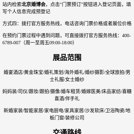
站内检索
北京婚博会
，点击“门票预订”按钮进入登记页面，填
写个人信息完成预登记
方式四：拨打官方服务热线，电话咨询门票价格或者展位价格
在预约门票过程中遇到问题，可直接拨打官方服务热线：400-
6789-007（周一至周五09:00-18:00）
展品范围
婚宴酒店/黄金珠宝/婚礼策划/海外婚礼/婚纱摄影/全球旅拍/男
士礼服/女士婚纱
妈妈装/司仪/跟妆/跟拍/摄像/婚车租赁/婚嫁医美/床品家纺/喜糖
喜酒/伴手礼
新婚家装/智能家居/家电厨电/家具家居/沙发软床/卫浴陶瓷/地
板门窗/装修公司
交通路线