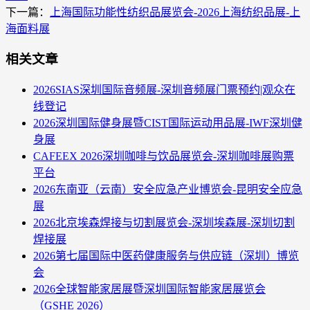
下一篇：
上海国际功能性纺织品展览会-2026上海纺织品展-上
海面料展
相关文章
2026SIAS深圳国际音频展-深圳音频展门票预约|观众在
线登记
2026深圳国际健身展暨CIST国际运动用品展-IWF深圳健
身展
CAFEEX 2026深圳咖啡与饮品展览会-深圳咖啡展购票
平台
2026东南亚（云南）安全应急产业博览会-昆明安全应急
展
2026北京埃森焊接与切割展览会-深圳埃森展-深圳切割
焊接展
2026第七届国际中医药健康服务与供应链（深圳）博览
会
2026全球智能家居展暨深圳国际智能家居展览会
（GSHE 2026）