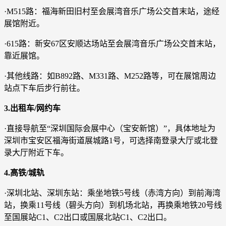
·M515路：福海新田旧村至会展湾音乐广场公交首末站，途经
展馆附近。
·615路：新安67区安顺达场站至会展湾音乐广场公交首末站，
靠近展馆。
·其他线路：如B892路、M331路、M252路等，可在展馆周边
站点下车后步行前往。
3.出租车/网约车
·直接导航至“深圳国际会展中心（宝安新馆）”，具体地址为
深圳市宝安区福海街道展城路1号，可选择南登录大厅或北登
录大厅附近下车。
4.高铁/城轨
·深圳北站、深圳东站：乘坐地铁5号线（赤湾方向）到前海湾
站，换乘11号线（碧头方向）到机场北站，再换乘地铁20号线
至国展站C1、C2出口或国展北站C1、C2出口。