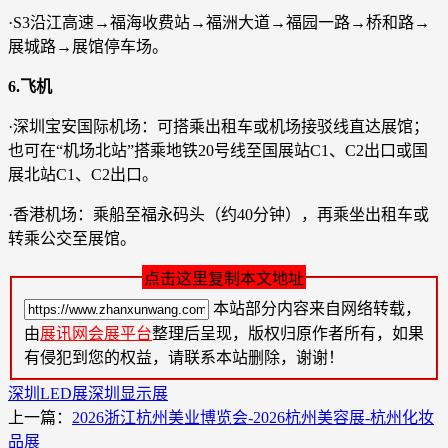
·S3沿江高速→福海收费站→福洲大道→福园一路→桥和路→
展城路→展馆停车场。
6.飞机
·深圳宝安国际机场：可搭乘出租车或机场接驳线直达展馆；
也可在“机场北站”搭乘地铁20号线至国展站C1、C2出口或国
展北站C1、C2出口。
·香港机场：乘船至福永码头（约40分钟），再乘坐出租车或
转乘公交至展馆。
点击这里复制本文地址
本站部分内容来自网络转载，
由
展讯网会展平台
整理后呈现，版权归原作者所有，如果
有侵犯到您的权益，请联系本站删除，谢谢！
深圳LED展
深圳显示展
上一篇：
2026浙江杭州美业博览会-2026杭州美容展-杭州化妆
品展