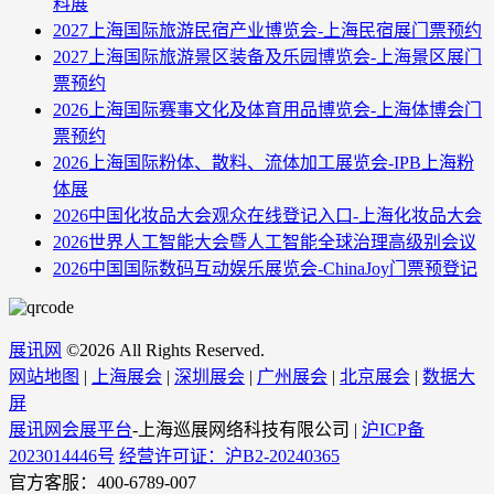
料展
2027上海国际旅游民宿产业博览会-上海民宿展门票预约
2027上海国际旅游景区装备及乐园博览会-上海景区展门
票预约
2026上海国际赛事文化及体育用品博览会-上海体博会门
票预约
2026上海国际粉体、散料、流体加工展览会-IPB上海粉
体展
2026中国化妆品大会观众在线登记入口-上海化妆品大会
2026世界人工智能大会暨人工智能全球治理高级别会议
2026中国国际数码互动娱乐展览会-ChinaJoy门票预登记
展讯网
©
2026 All Rights Reserved.
网站地图
|
上海展会
|
深圳展会
|
广州展会
|
北京展会
|
数据大
屏
展讯网会展平台
-上海巡展网络科技有限公司 |
沪ICP备
2023014446号
经营许可证：沪B2-20240365
官方客服：400-6789-007