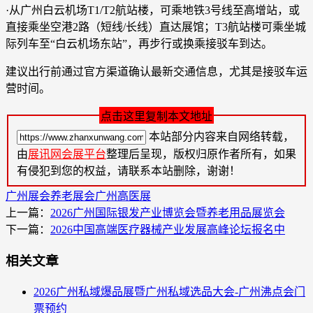
·从广州白云机场T1/T2航站楼，可乘地铁3号线至高增站，或
直接乘坐空港2路（短线/长线）直达展馆；T3航站楼可乘坐城
际列车至“白云机场东站”，再步行或换乘接驳车到达。
建议出行前通过官方渠道确认最新交通信息，尤其是接驳车运
营时间。
点击这里复制本文地址
本站部分内容来自网络转载，
由
展讯网会展平台
整理后呈现，版权归原作者所有，如果
有侵犯到您的权益，请联系本站删除，谢谢！
广州展会
养老展会
广州高医展
上一篇：
2026广州国际银发产业博览会暨养老用品展览会
下一篇：
2026中国高端医疗器械产业发展高峰论坛报名中
相关文章
2026广州私域爆品展暨广州私域选品大会-广州沸点会门
票预约