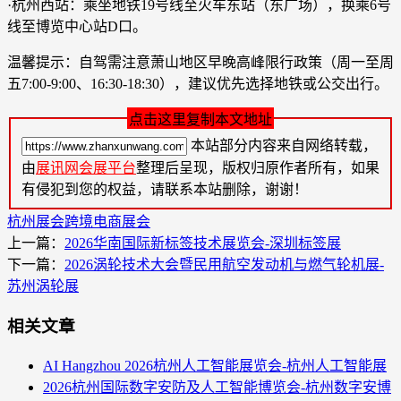
·杭州西站：乘坐地铁19号线至火车东站（东广场），换乘6号
线至博览中心站D口。
温馨提示：自驾需注意萧山地区早晚高峰限行政策（周一至周
五7:00-9:00、16:30-18:30），建议优先选择地铁或公交出行。
点击这里复制本文地址
本站部分内容来自网络转载，
由
展讯网会展平台
整理后呈现，版权归原作者所有，如果
有侵犯到您的权益，请联系本站删除，谢谢！
杭州展会
跨境电商展会
上一篇：
2026华南国际新标签技术展览会-深圳标签展
下一篇：
​2026涡轮技术大会暨民用航空发动机与燃气轮机展-
苏州涡轮展
相关文章
AI Hangzhou 2026杭州人工智能展览会-杭州人工智能展
2026杭州国际数字安防及人工智能博览会-杭州数字安博