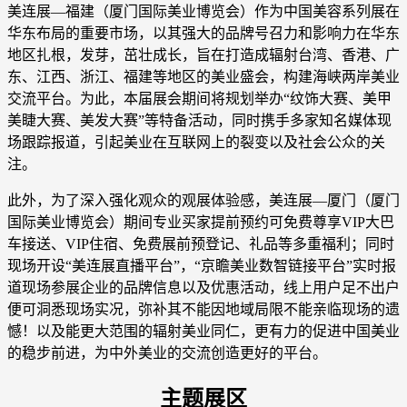
美连展—福建（厦门国际美业博览会）作为中国美容系列展在
华东布局的重要市场，以其强大的品牌号召力和影响力在华东
地区扎根，发芽，茁壮成长，旨在打造成辐射台湾、香港、广
东、江西、浙江、福建等地区的美业盛会，构建海峡两岸美业
交流平台。为此，本届展会期间将规划举办“纹饰大赛、美甲
美睫大赛、美发大赛”等特备活动，同时携手多家知名媒体现
场跟踪报道，引起美业在互联网上的裂变以及社会公众的关
注。
此外，为了深入强化观众的观展体验感，美连展—厦门（厦门
国际美业博览会）期间专业买家提前预约可免费尊享VIP大巴
车接送、VIP住宿、免费展前预登记、礼品等多重福利；同时
现场开设“美连展直播平台”，“京瞻美业数智链接平台”实时报
道现场参展企业的品牌信息以及优惠活动，线上用户足不出户
便可洞悉现场实况，弥补其不能因地域局限不能亲临现场的遗
憾！以及能更大范围的辐射美业同仁，更有力的促进中国美业
的稳步前进，为中外美业的交流创造更好的平台。
主题展区