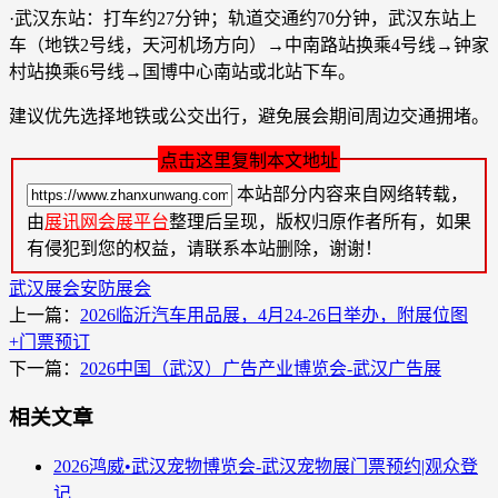
·武汉东站：打车约27分钟；轨道交通约70分钟，武汉东站上
车（地铁2号线，天河机场方向）→中南路站换乘4号线→钟家
村站换乘6号线→国博中心南站或北站下车。
建议优先选择地铁或公交出行，避免展会期间周边交通拥堵。
点击这里复制本文地址
本站部分内容来自网络转载，
由
展讯网会展平台
整理后呈现，版权归原作者所有，如果
有侵犯到您的权益，请联系本站删除，谢谢！
武汉展会
安防展会
上一篇：
2026临沂汽车用品展，4月24-26日举办，附展位图
+门票预订
下一篇：
2026中国（武汉）广告产业博览会-武汉广告展
相关文章
2026鸿威•武汉宠物博览会-武汉宠物展门票预约|观众登
记