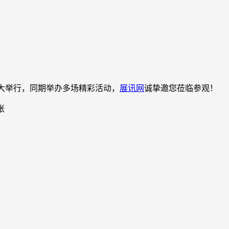
）盛大举行，同期举办多场精彩活动，
展讯网
诚挚邀您莅临参观！