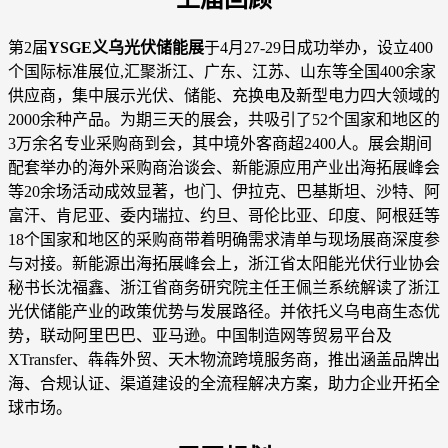
第2届
YSGE义乌光伏储能展
于4月27-29日成功举办，设立400
个国际标准展位,汇聚浙江、广东、江苏、山东等全国400余家
供应商，集中展示光伏、储能、充换电及新型电力四大领域的
2000余种产品。为期三天的展会，共吸引了52个国家和地区的
3万余名专业采购商到会，其中境外客商超2400人。展会期间
配套举办的海外采购商治谈会、新能源应用产业出海拓展峰会
等20余场活动成效显著，也门、伊拉克、巴基斯坦、沙特、阿
富汗、肯尼亚、委内瑞拉、约旦、哥伦比亚、印度、阿根廷等
18个国家和地区的采购商带着明确需求清单与现场展商深度参
与对接。新能源出海拓展峰会上，浙江省太阳能光伏行业协会
秘书长沈福鑫、浙江省商务研究院主任王佩兰系统解读了浙江
光伏储能产业的政策优势与发展路径。并依托义乌电商生态优
势，联动阿里巴巴、亚马逊。中国制造网等贸易平台及
XTransfer、犇犇外贸、天木物流跨境服务商，推出涵盖品牌出
海、合规认证、渠道建设的全流程解决方案，助力企业开拓全
球市场。