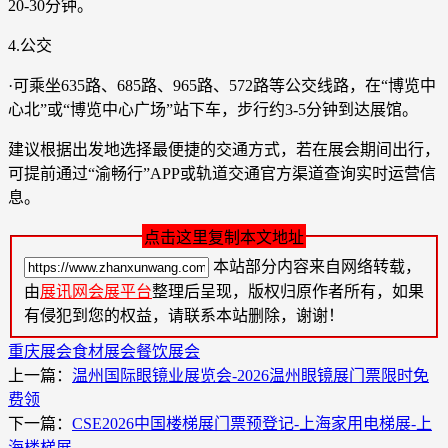
20-30分钟。
4.公交
·可乘坐635路、685路、965路、572路等公交线路，在“博览中
心北”或“博览中心广场”站下车，步行约3-5分钟到达展馆。
建议根据出发地选择最便捷的交通方式，若在展会期间出行，
可提前通过“渝畅行”APP或轨道交通官方渠道查询实时运营信
息。
点击这里复制本文地址
本站部分内容来自网络转载，
由
展讯网会展平台
整理后呈现，版权归原作者所有，如果
有侵犯到您的权益，请联系本站删除，谢谢！
重庆展会
食材展会
餐饮展会
上一篇：
温州国际眼镜业展览会-2026温州眼镜展门票限时免
费领
下一篇：
CSE2026中国楼梯展门票预登记-上海家用电梯展-上
海楼梯展