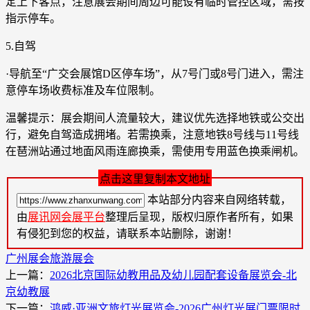
定上下客点，注意展会期间周边可能设有临时管控区域，需按
指示停车。
5.自驾
·导航至“广交会展馆D区停车场”，从7号门或8号门进入，需注
意停车场收费标准及车位限制。
温馨提示：展会期间人流量较大，建议优先选择地铁或公交出
行，避免自驾造成拥堵。若需换乘，注意地铁8号线与11号线
在琶洲站通过地面风雨连廊换乘，需使用专用蓝色换乘闸机。
点击这里复制本文地址
本站部分内容来自网络转载，
由
展讯网会展平台
整理后呈现，版权归原作者所有，如果
有侵犯到您的权益，请联系本站删除，谢谢！
广州展会
旅游展会
上一篇：
2026北京国际幼教用品及幼儿园配套设备展览会-北
京幼教展
下一篇：
鸿威·亚洲文旅灯光展览会-2026广州灯光展门票限时