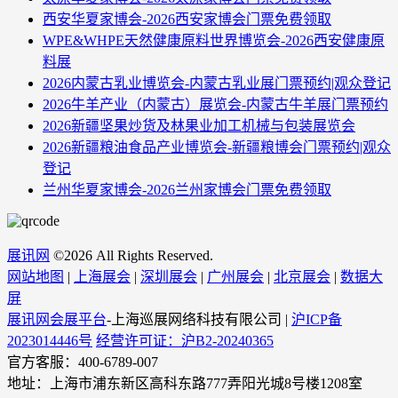
西安华夏家博会-2026西安家博会门票免费领取
WPE&WHPE天然健康原料世界博览会-2026西安健康原
料展
2026内蒙古乳业博览会-内蒙古乳业展门票预约|观众登记
2026牛羊产业（内蒙古）展览会-内蒙古牛羊展门票预约
2026新疆坚果炒货及林果业加工机械与包装展览会
2026新疆粮油食品产业博览会-新疆粮博会门票预约|观众
登记
兰州华夏家博会-2026兰州家博会门票免费领取
展讯网
©
2026 All Rights Reserved.
网站地图
|
上海展会
|
深圳展会
|
广州展会
|
北京展会
|
数据大
屏
展讯网会展平台
-上海巡展网络科技有限公司 |
沪ICP备
2023014446号
经营许可证：沪B2-20240365
官方客服：400-6789-007
地址：上海市浦东新区高科东路777弄阳光城8号楼1208室