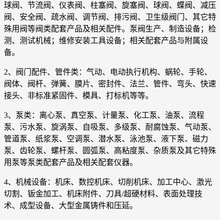
球阀、节流阀、仪表阀、柱塞阀、旋塞阀、球阀、蝶阀、减压
阀、安全阀、疏水阀、调节阀、排污阀、卫生级阀门、其它特
殊用阀等阀类配套产品及相关配件。泵阀生产、制造设备；检
测、测试机械；维修安装工具设备；相关配套产品与附属设
备。
2、阀门配件、管件类：气动、电动执行机构、蜗轮、手轮、
阀体、阀杆、弹簧、膜片、密封件、法兰、管件、弯头、快速
接头、非标准紧固件、模具、打标机等等。
3、泵类：离心泵、真空泵、计量泵、化工泵、油泵、流程
泵、污水泵、旋涡泵、自吸泵、多级泵、耐腐蚀泵、气动泵、
管道泵、纸浆泵、空调泵、潜水泵、泳池泵、液下泵、磁力
泵、齿轮泵、螺杆泵、圆弧泵、高粘度泵、杂质泵及其它特殊
用泵等泵类配套产品及相关配套仪器。
4、机械设备：机床、数控机床、切削机床、加工中心、激光
切割、钣金加工、机床附件、刀具/超硬材料、表面处理技
术、成型设备、大型金属铸件和压延。