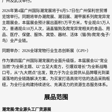
广州及武汉举行。
2026年第4届广州国际潮宠展将于6月5-7日在广州保利世贸博
览馆举行。同期将举办潮爬展、潮羽展、潮甲展系列爬宠异宠
主题展会，本届展会预计展出面积5万平方米，专业观众5万人
次，普通观众10万人次，涵盖猫狗及爬宠异宠相关的食品、用
品、医疗、保健、服饰、窝垫、器材、活体（猫/狗/爬宠/兔子/
鸟）全产业链。
同期举办：2026全球宠物行业生态创新展（GPI+）
作为第四届广州国际潮宠展的全面升级版，本届展会以“宠业
当燃”为全新主题、以“立足大南方，引爆双增长”为全新战略
口号，从“九大燃点”出发，致力于为企业提供从品牌曝光到渠
道落地的全链路解决方案，为买家打造高效可信的选品采购枢
纽，为全行业构建持续进化、充满活力的资源生态服务体系。
展品范围
潮宠展/宠业源头工厂货源展