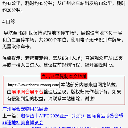
约43公里，耗时约45分钟；从广州火车站出发约18公里，耗时
约28分钟。
4.自驾
·导航至“保利世贸博览馆地下停车场”，展馆设有地下负一层
和负二层停车场，共2000个车位，使用电子无卡识别车牌号，
无需取停车卡。
温馨提示：若携带宠物，需从E5门入场；普通观众可从1.5夹
层或一楼入口进入。建议提前规划行程，避开高峰时段。
点击这里复制本文地址
本站部分内容来自网络转载，
由
展讯网会展平台
整理后呈现，版权归原作者所有，如果
有侵犯到您的权益，请联系本站删除，谢谢！
广州展会
宠物用品展会
上一篇：
邀请函｜AIFE 2026亚洲（北京）国际食品博览会暨
非遗地标美食博览会