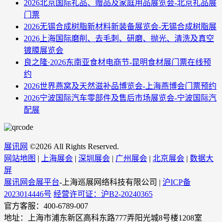
2026北京国际礼品、赠品及家庭用品展览会-北京礼品展
门票
2026无锡合成树脂新材料新装备展览会-无锡合成树脂展
2026上海国际磨削、去毛刺、研磨、抛光、清洗及真空
镀膜展览会
良之隆·2026东南亚食材电商节-昆明食材展门票在线预
约
2026世界燕窝及天然滋补品博览会-上海燕博会门票预约
2026宁波国际汽车零部件及售后市场展览会-宁波国际汽
配展
展讯网
©
2026 All Rights Reserved.
网站地图
|
上海展会
|
深圳展会
|
广州展会
|
北京展会
|
数据大
屏
展讯网会展平台
-上海巡展网络科技有限公司 |
沪ICP备
2023014446号
经营许可证：沪B2-20240365
官方客服：400-6789-007
地址：上海市浦东新区高科东路777弄阳光城8号楼1208室