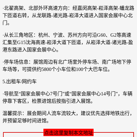
·北翟高架、北部外环高速方向：经嘉闵高架-崧泽高架-蟠龙路
下匝道右转，从龙联路-诸光路-崧泽大道进入国家会展中心北
门。
·从长三角地区：杭州、宁波、苏州方向可沿G60、G2等高速
汇集至G15沈海高速-崧泽大道下匝道，从崧泽大道-诸光路-盈
港东路进入国家会展中心。
·停车场信息：展馆周边有北广场室外停车场、南广场地下停
车场等，可提供约5800个小车位和100个大巴车位。
5.出租车/网约车
·导航至“国家会展中心7号门”或“国家会展中心14号门”，车辆
停靠下客区，检票进馆后按指引进入展馆。
温馨提示：展会期间人流车流较大，建议优先选择地铁出行，
并预留足够时间进馆。
点击这里复制本文地址