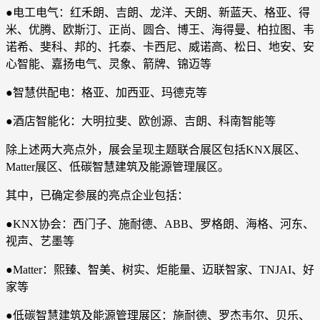
●电工电气：红禾朗、吉朗、龙洋、天朗、新蓝天、格亚、得
米、优腾、欧斯汀、正尚、圆合、博王、海得曼、柏拉图、韦
诺希、斐科、邦的、托泰、卡西尼、威诺高、松日、地安、安
心智能、嘉扬电气、灵象、箭牌、锦迈等
●智慧供配电：格亚、加西亚、玛德克等
●酒店智能化：大明拉斐、欧创源、吉朗、科南智能等
除上述两大亮点外，展会呈现主题联合展区包括KNX展区、
Matter展区、低碳智慧建筑及能源管理展区。
其中，已确定参展的亮点企业包括：
●KNX协会：西门子、施耐德、ABB、罗格朗、海格、河东、
视声、艺墨等
●Matter：熙臻、智美、树实、炬能量、迈联智家、TNJAI、好
家等
●低碳智慧建筑及能源管理展区：施耐德、罗杰韦尔、贝乐、