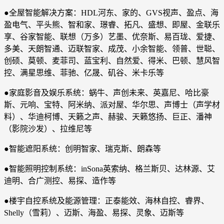
●全屋智能解决方案：HDL河东、家的、GVS视声、盈点、海
盈电气、平头熊、智和家、璟睿、拓凡、盛想、即屋、金联乐
享、谷家智能、联想（万多）艺墨、优奈斯、易百珑、爱捷、
多美、天朗智通、迈联智家、成茂、小余智能、领普、世聪、
创硕、莫顿、麦菲司、蓝宝利、自然爱、得米、巴顿、慧风智
控、满星思维、菲驰、亿晟、矶谷、米卡乐等
●家庭影音及娱乐系统：蜗牛、声创未来、英嘉尼、哈比豪
斯、元响、宝特、阿米纳、派对屋、华尔思、声博士（声学材
料）、华迪柯博、天籁之声、赫骏、天籁悠扬、巨正、潘神
（影院沙发）、拉维尼等
●智能遮阳系统：创明智家、瑞克斯、朗森等
●智能照明控制系统：inSona英索纳、格兰斯贝、达林源、艾
迪明、合广测控、易探、造作等
●楼宇自控系统及能源管理：正泰能效、海林自控、睿界、
Shelly（雪莉）、迈斯、海盈、易探、灵象、迈斯等