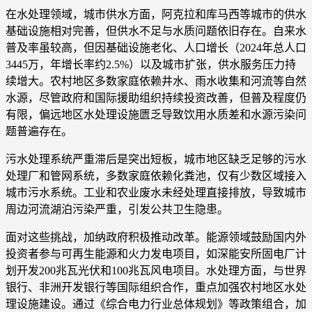
在水处理领域，城市供水方面，阿克拉和库马西等城市的供水
基础设施相对完善，但供水不足与水质问题依旧存在。自来水
普及率虽较高，但因基础设施老化、人口增长（2024年总人口
3445万，年增长率约2.5%）以及城市扩张，供水服务压力持
续增大。农村地区多数家庭依赖井水、雨水收集和河流等自然
水源，尽管政府和国际援助组织持续投资改善，但普及程度仍
有限，偏远地区水处理设施匮乏导致饮用水质差和水源污染问
题普遍存在。
污水处理系统严重滞后是突出短板，城市地区缺乏足够的污水
处理厂和管网系统，多数家庭依赖化粪池，仅有少数区域接入
城市污水系统。工业和农业废水未经处理直接排放，导致城市
周边河流湖泊污染严重，引发公共卫生隐患。
面对这些挑战，加纳政府积极推动改革。能源领域鼓励国内外
投资者参与可再生能源和火力发电项目，如深能安所固电厂计
划开发200兆瓦光伏和100兆瓦风电项目。水处理方面，与世界
银行、非洲开发银行等国际组织合作，重点加强农村地区水处
理设施建设。通过《综合电力行业总体规划》等政策组合，加