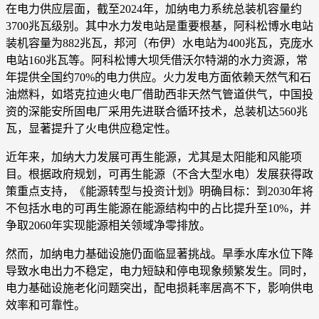
在电力供应层面，截至2024年，加纳电力系统总装机容量约
3700兆瓦级别。其中水力发电站是重要根基，阿科松博水电站
装机容量为882兆瓦，邦河（布伊）水电站为400兆瓦，克庞水
电站160兆瓦等。阿科松博大坝凭借沃尔特湖的水力资源，常
年提供全国约70%的电力供应。火力发电方面依赖天然气和石
油燃料，如塔克拉迪火电厂借助西非天然气管道供气，中国投
资的深能安所固电厂采用先进联合循环技术，总装机达560兆
瓦，显著提升了火电供应稳定性。
近年来，加纳大力发展可再生能源，尤其是太阳能和风能项
目。根据政府规划，可再生能源（不含大型水电）发展获得政
策重点支持，《能源转型与投资计划》明确目标：到2030年将
不包括水电的可再生能源在能源结构中的占比提升至10%，并
争取2060年实现能源相关领域净零排放。
然而，加纳电力基础设施仍面临显著挑战。旱季水库水位下降
导致水电出力不稳定，电力短缺和停电现象频繁发生。同时，
电力基础设施老化问题突出，配电损耗率居高不下，影响供电
效率和可靠性。