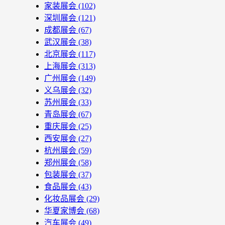
家装展会
(102)
深圳展会
(121)
成都展会
(67)
武汉展会
(38)
北京展会
(117)
上海展会
(313)
广州展会
(149)
义乌展会
(32)
苏州展会
(33)
青岛展会
(67)
重庆展会
(25)
西安展会
(27)
杭州展会
(59)
郑州展会
(58)
包装展会
(37)
食品展会
(43)
化妆品展会
(29)
华夏家博会
(68)
汽车展会
(49)