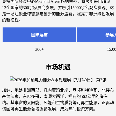
克拉国际会议中心的Grand Arena场地举办，将吸引来自超过
12个国家的300余家展商参展，并吸引15000余名观众参观。这
是一场汇聚全球智慧与创新的能源盛宴，照亮了非洲绿色发展
的新征程。
国际展商
参展
300+
15,0
市场机遇
加纳，地处非洲西部、几内亚湾北岸，西邻科特迪瓦，北接布
基纳法索，东毗多哥，南濒大西洋，拥有约562公里的海岸
线。其丰富的太阳能、风能和生物质能等可再生能源，正驱动
该国可再生能源领域蓬勃发展，成为热门投资方向。