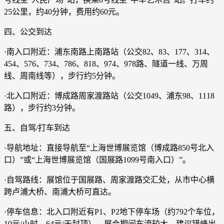
25公里，约40分钟，费用约60元。
四、公交到达
·南入口附近：浦东南路上南路站（公交82、83、177、314、
454、576、734、786、818、974、978路、隧道一线、万周
线、周南线等），步行约5分钟。
·北入口附近：博成路周家渡路站（公交1049、浦东98、1118
路），步行约3分钟。
五、自驾/打车到达
·导航地址：直接导航至“上海世博展览馆（博成路850号北入
口）”或“上海世博展览馆（国展路1099号南入口）”。
·自驾路线：展馆位于国展路、周家渡路交汇处，从市中心横
跨卢浦大桥、南浦大桥可直达。
·停车信息：北入口附近有P1、P2地下停车场（约792个车位，
10元/小时，64元/天封顶），展会期间车流较大，建议错峰出