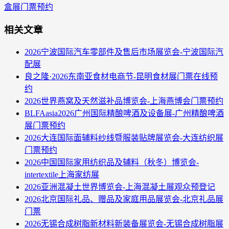
盒展门票预约
相关文章
2026宁波国际汽车零部件及售后市场展览会-宁波国际汽
配展
良之隆·2026东南亚食材电商节-昆明食材展门票在线预
约
2026世界燕窝及天然滋补品博览会-上海燕博会门票预约
BLFAasia2026广州国际精酿啤酒及设备展-广州精酿啤酒
展门票预约
2026大连国际面辅料纱线暨服装贴牌展览会-大连纺织展
门票预约
2026中国国际家用纺织品及辅料（秋冬）博览会-
intertextile上海家纺展
2026亚洲混凝土世界博览会-上海混凝土展观众预登记
2026北京国际礼品、赠品及家庭用品展览会-北京礼品展
门票
2026无锡合成树脂新材料新装备展览会-无锡合成树脂展