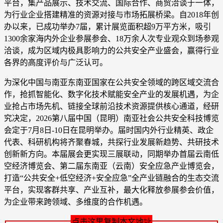
平台，集产品展示、技术交流、国际合作、商贸洽谈于一体，
为行业企业搭建精准的资源对接与市场拓展桥梁。自2018年创
办以来，已成功举办7届，累计展览面积超9万平方米，吸引
1300余家海内外企业参展参会、18万余人次专业观众到场参观
洽谈，成为区域内极具影响力的公共安全产业盛会，赢得行业
各界的高度评价与广泛认可。
为深化中国与南亚东南亚国家在公共安全领域的跨区域交流合
作，抢抓智能化、数字化技术赋能安全产业的发展机遇，为企
业抢占市场先机、链接全球前沿技术资源提供核心通道，经研
究决定，2026第八届中国（昆明）南亚社会公共安全科技博览
会定于7月8日-10日在昆明举办。届时国内外行业精英、政企
代表、科研机构将齐聚春城，共探行业发展新趋势、共研技术
创新新方向。本届展会更实现三展联动，同期举办首届云南低
空经济博览会、第二届东南亚（云南）安全应急产业博览会，
打造“公共安全+低空经济+安全应急”全产业链融合的生态交流
平台，实现客群共享、产业互补，最大化释放参展参会价值，
为企业带来跨领域、多维度的合作机遇。
点击这里复制本文地址