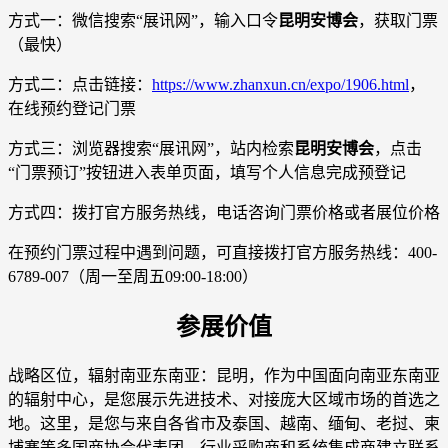
方式一：微信搜索“展讯网”，输入口令
昆明安博会
，获取门票
（最快）
方式二：点击链接：
https://www.zhanxun.cn/expo/1906.html
，
在线预约登记门票
方式三：浏览器搜索“展讯网”，站内检索
昆明安博会
，点击
“门票预订”按钮进入表单页面，填写个人信息完成预登记
方式四：拨打官方服务热线，电话咨询门票价格或者展位价格
在预约门票过程中遇到问题，可直接拨打官方服务热线：400-
6789-007（周一至周五09:00-18:00）
参展价值
战略区位，辐射南亚东南亚：昆明，作为中国面向南亚东南亚
的辐射中心，是您展示先进技术、对接庞大区域市场的首选之
地。这里，是您与来自各省市及泰国、越南、缅甸、老挝、柬
埔寨等多国商协会代表团、行业采购商和系统集成商建立联系