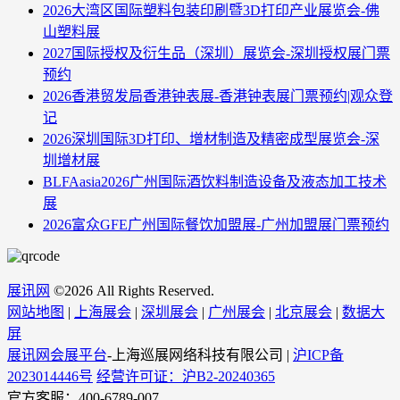
2026大湾区国际塑料包装印刷暨3D打印产业展览会-佛
山塑料展
2027国际授权及衍生品（深圳）展览会-深圳授权展门票
预约
2026香港贸发局香港钟表展-香港钟表展门票预约|观众登
记
2026深圳国际3D打印、增材制造及精密成型展览会-深
圳增材展
BLFAasia2026广州国际酒饮料制造设备及液态加工技术
展
2026富众GFE广州国际餐饮加盟展-广州加盟展门票预约
展讯网
©
2026 All Rights Reserved.
网站地图
|
上海展会
|
深圳展会
|
广州展会
|
北京展会
|
数据大
屏
展讯网会展平台
-上海巡展网络科技有限公司 |
沪ICP备
2023014446号
经营许可证：沪B2-20240365
官方客服：400-6789-007