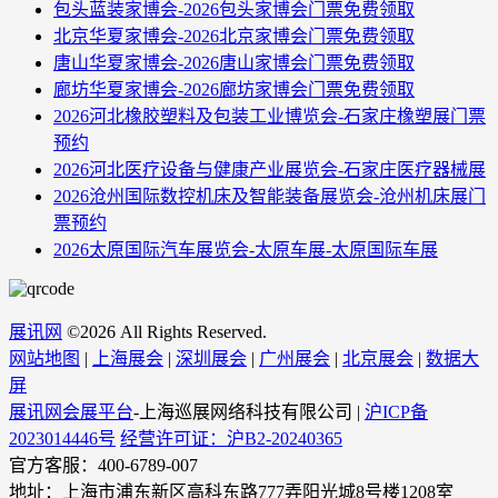
包头蓝装家博会-2026包头家博会门票免费领取
北京华夏家博会-2026北京家博会门票免费领取
唐山华夏家博会-2026唐山家博会门票免费领取
廊坊华夏家博会-2026廊坊家博会门票免费领取
2026河北橡胶塑料及包装工业博览会-石家庄橡塑展门票
预约
2026河北医疗设备与健康产业展览会-石家庄医疗器械展
2026沧州国际数控机床及智能装备展览会-沧州机床展门
票预约
2026太原国际汽车展览会-太原车展-太原国际车展
展讯网
©
2026 All Rights Reserved.
网站地图
|
上海展会
|
深圳展会
|
广州展会
|
北京展会
|
数据大
屏
展讯网会展平台
-上海巡展网络科技有限公司 |
沪ICP备
2023014446号
经营许可证：沪B2-20240365
官方客服：400-6789-007
地址：上海市浦东新区高科东路777弄阳光城8号楼1208室