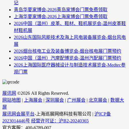
记
青岛华夏家博会-2026青岛家博会门票免费领取
上海华夏家博会-2026上海家博会门票免费领取
2026中国（温州）皮革、鞋材、鞋机展览会-温州皮革鞋
材鞋机展
2026山东国际风能技术及海上风电装备展览会-烟台风电
展
2026烟台核电工业及装备博览会-烟台核电展门票预约
2026中国（温州）汽摩配博览会-温州汽配展门票预约
2026上海国际医疗器械设计与制造技术展览会-Medtec参
观门票
展讯网
©
2026 All Rights Reserved.
网站地图
|
上海展会
|
深圳展会
|
广州展会
|
北京展会
|
数据大
屏
展讯网会展平台
-上海巡展网络科技有限公司 |
沪ICP备
2023014446号
经营许可证：沪B2-20240365
官方客服：400-6789-007