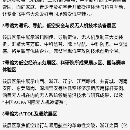
足球竞技赛（A/B组）三大核心赛项，并全新打造低空趣味探
索园，面向家庭、青少年及初学者开放操控体验与科普互动，
让专业飞手与大众爱好者同场感受低空魅力。
5号馆为通讯、导航，低空安全与反无人机技术装备展区
该展区集中展示通讯图传、导航定位、无人机反制三大类装
备，汇聚大有万联、中科慧智、际上导航、中科防务、中交遥
感、格星微等优质企业，完整呈现低空攻防技术创新全景。
7号馆为低空经济示范展区、科研院所成果展示区、国际赛事
体验区
该展区集中展示山西、浙江、辽宁、江西赣州、共青城、河南
安阳、东莞凤岗、深圳宝安等地低空经济示范应用标杆案例、
涵盖无人机在内的无人系统领域前沿技术与研究成果，以及
“中国AOPA国际无人机邀请赛”。
8号馆为eVTOL及通航展区
该展区聚焦低空出行与通用航空的革命性突破，浙江之翼（亿