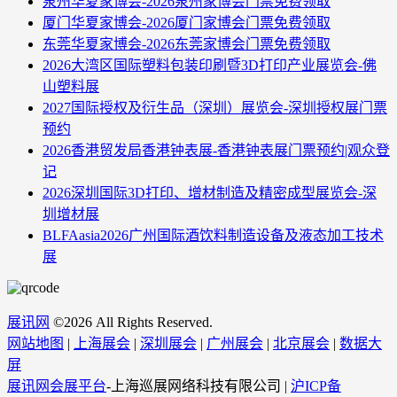
泉州华夏家博会-2026泉州家博会门票免费领取
厦门华夏家博会-2026厦门家博会门票免费领取
东莞华夏家博会-2026东莞家博会门票免费领取
2026大湾区国际塑料包装印刷暨3D打印产业展览会-佛
山塑料展
2027国际授权及衍生品（深圳）展览会-深圳授权展门票
预约
2026香港贸发局香港钟表展-香港钟表展门票预约|观众登
记
2026深圳国际3D打印、增材制造及精密成型展览会-深
圳增材展
BLFAasia2026广州国际酒饮料制造设备及液态加工技术
展
展讯网
©
2026 All Rights Reserved.
网站地图
|
上海展会
|
深圳展会
|
广州展会
|
北京展会
|
数据大
屏
展讯网会展平台
-上海巡展网络科技有限公司 |
沪ICP备