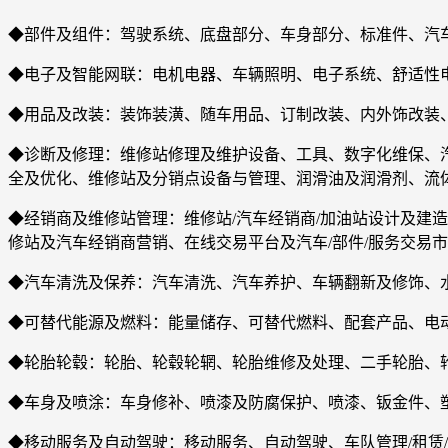
◆部件及组件：驾驶系统、底盘部分、车身部分、标准件、汽
◆电子及智能网联：电机电器、车辆照明、电子系统、舒适性电
◆用品及改装：装饰装潢、随车用品、订制改装、内外饰改装
◆诊断及修理：维修站修理及维护设备、工具、数字化维保、
全及优化、维修站及分销点设备与管理、润滑油及润滑剂、流
◆经销商及维修站管理：维修站/汽车经销商/加油站设计及建
修站及汽车经销商营销、在线交易平台及汽车/部件/服务交易
◆汽车清洗及保养：汽车清洗、汽车养护、车辆翻新及修饰、
◆可替代能源及燃料：能量储存、可替代燃料、配套产品、电
◆轮胎轮毂：轮胎、轮毂轮辋、轮胎维修及处理、二手轮胎、
◆车身及喷涂：车身修补、喷漆及防腐保护、喷漆、钣金件、
◆移动服务及自动驾驶：移动服务、自动驾驶、车队管理/租赁