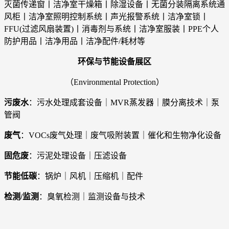
灭菌传递窗丨洁净室干燥箱丨除湿设备丨无菌分装隔离系统通
风柜丨洁净室照明控制系统丨声光报警系统丨洁净室锁丨
FFU(过滤风扇装置)丨消毒剂与系统丨洁净室服装丨PPE个人
防护用品丨洁净用品丨洁净配件/耗材等
环保与节能设备展区
（Environmental Protection）
污废水
：污水处理成套设备｜MVR蒸发器｜膜分离技术｜泵
管阀
废气
：VOCs废气处理｜废气吸附装置｜催化和生物净化设备
固危废
：污泥处理设备｜压滤设备
节能低碳
：锅炉｜风机｜压缩机｜配件
检测/监测
：臭氧检测｜监测设备与技术