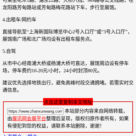
可乘坐花木1路、浦东22路、大桥六线、989路等公交线路，在
龙阳路芳甸路站或芳甸路梅花路站下车，步行至展馆。
4.出租车/网约车
直接导航至“上海新国际博览中心2号入口厅”或“3号入口厅”，
展馆南广场和北广场均设有出租车服务点。
5.自驾
从市中心经南浦大桥或杨浦大桥可直达，展馆周边设有停车
场，停车费约10-20元/小时，24小时封顶80元。
建议优先选择地铁出行，避免高峰时段交通拥堵。若需实时交
通信息。
点击这里复制本文地址
本站部分内容来自网络转载，
由
展讯网会展平台
整理后呈现，版权归原作者所有，如果
有侵犯到您的权益，请联系本站删除，谢谢！