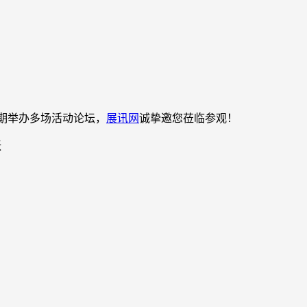
，同期举办多场活动论坛，
展讯网
诚挚邀您莅临参观！