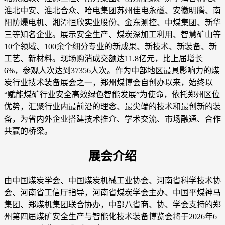
淮北中安、淮北合众、哈电集团苏州佳电永磁、安徽明腾、南
阳防爆电机、湘潭恒欣实业股份、金东测控、中煤集团、新华
三等知名企业。展示安全生产、煤炭深加工利用、智慧矿山等
10个领域、100余个细分专业的新成果、新技术、新装备、新
工艺、新材料。现场购消成交额达11.8亿元，比上届增长
6%，参观人次达到37356人次。作为中部地区最具影响力的煤
炭行业技术装备展会之一，郑州煤博会自创办以来，始终以
“赋能煤矿行业安全高效绿色智能发展”为使命，依托郑州区位
优势，汇聚行业内最前沿的理念、最尖端的技术和最创新的装
备，为省内外企业搭建技术推介、学术交流、市场融通、合作
共赢的桥梁。
展会介绍
由中国煤炭学会、中国煤炭机械工业协会、河南省科学技术协
会、河南省工信厅指导，河南省煤炭学会主办、中国平煤神马
集团、郑煤机集团联合协办，中部八省商、协、学会支持的郑
州第四届煤矿安全生产与智能化技术装备博览会将于2026年6