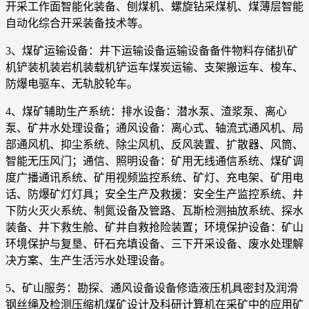
开采工作面智能化装备、刨煤机、螺旋钻采煤机、煤薄层智能
自动化综合开采装备技术等。
3、煤矿运输设备：井下运输设备运输设备备件物料存储扒矿
机铲装机装岩机装载机铲运车煤炭运输、支架搬运车、梭车、
防爆电驱车、无轨胶轮车。
4、煤矿辅助生产系统：排水设备：潜水泵、渣浆泵、离心
泵、矿井水处理设备；通风设备：离心式、轴流式通风机、局
部通风机、抑尘系统、除尘风机、反风装置、扩散器、风筒、
智能无压风门；通信、照明设备：矿用无线通信系统、煤矿调
度广播通讯系统、矿用视频监控系统、矿灯、充电架、矿用电
话、防爆矿灯灯具；安全生产及救援：安全生产监控系统、井
下防火灭火系统、制氮设备及管路、瓦斯检测抽放系统、探水
装备、井下救生舱、矿井自救抢险装置；环境保护设备：矿山
环境保护与复垦、矸石充填设备、三下开采设备、废水处理解
决方案、生产生活污水处理设备。
5、矿山服务：勘探、通风设备设备修造液压机具密封及润滑
钢丝绳及检测压缩机煤矿设计及科研计算机在采矿中的应用矿