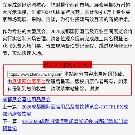
立足成渝经济圈核心，辐射整个西南市场。展会坐拥6万㎡超
大展示规模，汇聚700+优质品牌展商，预计吸引6万＋专业买
家到场观展、采购、洽谈，为行业搭建高效互通的商贸桥梁。
作为专业的大型展会，2026成都国际酒店及商业空间展览会将
实行实名制入场管理。请各位观众提前完成线上实名预登记，
获取免费入场门票，省去现场繁琐登记流程，跳过现场登记环
节，实现快速入场。
点击这里复制本文地址
本站部分内容来自网络转载，
由
展讯网会展平台
整理后呈现，版权归原作者所有，如果
有侵犯到您的权益，请联系本站删除，谢谢！
成都展会
酒店用品展会
上一篇：
2026成都国际酒店用品及餐饮博览会-HOTELEX成
都酒店餐饮展
下一篇：
SFE2026成都国际连锁加盟展览会-成都加盟展门票
预登记