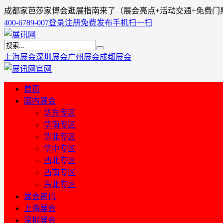
成都家芭莎家博会逛展指南来了（展会亮点+活动交通+免费门
400-6789-007
登录
注册
免费发布
手机扫一扫
上海展会
深圳展会
广州展会
成都展会
首页
国内展会
华东专区
华南专区
华北专区
华中专区
西北专区
西南专区
东北专区
展会资讯
上海展会
深圳展会