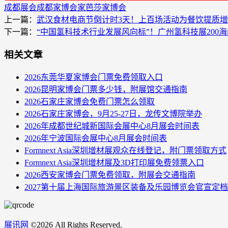
成都展会
成都家博会
家芭莎家博会
上一篇：
武汉食材电商节倒计时3天！上百场活动为餐饮提质
下一篇：
“中国氢科技术行业发展风向标”！广州氢科技展200
相关文章
2026东莞华夏家博会门票免费领取入口
2026昆明家博会门票多少钱，附展馆交通指南
2026石家庄家博会免费门票怎么领取
2026石家庄家博会，9月25-27日，龙传文博院举办
2026年成都世纪城新国际会展中心8月展会时间表
2026年宁波国际会展中心8月展会时间表
Formnext Asia深圳增材展观众在线登记，附门票领取方式
Formnext Asia深圳增材展及3D打印展免费领票入口
2026西安家博会门票免费领取，附展会交通指南
2027第十届上海国际旅游景区装备及乐园博览会官宣定
展讯网
©
2026 All Rights Reserved.