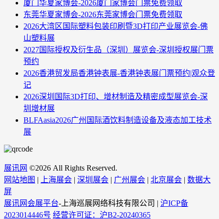
厦门华夏家博会-2026厦门家博会门票免费领取
东莞华夏家博会-2026东莞家博会门票免费领取
2026大湾区国际塑料包装印刷暨3D打印产业展览会-佛
山塑料展
2027国际授权及衍生品（深圳）展览会-深圳授权展门票
预约
2026香港贸发局香港钟表展-香港钟表展门票预约|观众登
记
2026深圳国际3D打印、增材制造及精密成型展览会-深
圳增材展
BLFAasia2026广州国际酒饮料制造设备及液态加工技术
展
展讯网
©
2026 All Rights Reserved.
网站地图
|
上海展会
|
深圳展会
|
广州展会
|
北京展会
|
数据大
屏
展讯网会展平台
-上海巡展网络科技有限公司 |
沪ICP备
2023014446号
经营许可证：沪B2-20240365