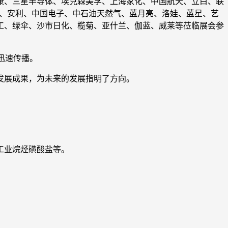
康、三星半导体、埃克森美孚、上海家化、中国航天、立白、联
井、安利、中国电子、中石油天然气、蓝月亮、洛娃、蓝星、艺
工、绿伞、沙市日化、榄菊、亚什兰、伽蓝、威莱等莅临展会参
展会迅速传播。
发展成果，为未来的发展指明了方向。
工业烷烃磺酸盐等。