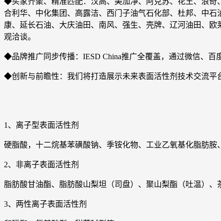
◆买家齐聚、精准匹配：汉高、美加净、阿克苏、花王、浪奇
合利华、中化集团、高露洁、西门子油气石化部、杜邦、中石
康、延长石油、大庆油田、南风、强生、壳牌、辽河油田、欧
观洽谈。
◆品牌推广同步传播：IESD China推广全覆盖，通过微信、百度、Lin
◆创新与前瞻性：我们将打造展示未来表面活性剂技术交流平
1、离子型表面活性剂
硬脂酸，十二烷基苯磺酸钠、季铵化物、工业乙氧基化脂肪胺
2、非离子表面活性剂
脂肪酸甘油酯、脂肪酸山梨坦（司盘）、聚山梨酯（吐温）、
3、两性离子表面活性剂