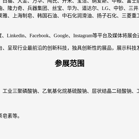
、白猫、大金、万华、陶氏、开米、宝洁、纳爱斯、中粮、富士
油、隆力奇、兵器集团、丝宝、华为、道达尔、LG、中钞、三
莱雅、上海制皂、韩国石油、中石化润滑油、扬子石化、三菱重
kedin、Facebook、Google、Instagram等平台及媒体将
台、呈现行业最前沿的创新科技，独具创新性的展品，展示科技
参展范围
、工业三聚磷酸钠、乙氧基化烷基硫酸钠、层状结晶二硅酸钠、
茶皂素等。