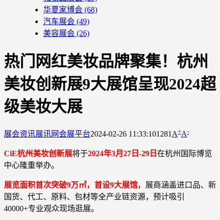
华夏家博会
(68)
汽车展会
(49)
美容展会
(26)
热门网红美妆品牌聚集！杭州
美妆创新展9大展馆呈现2024超
级美妆大展
+
-
展会资讯
展讯网会展平台
2024-02-26 11:33:10
1281
A
A
CiE杭州美妆创新展
将于
2024年3月27日-29日
在杭州国际博览
中心隆重举办。
展览面积首次突破9万㎡，首设9大展馆
，展商涵盖进口品、新
国货、代工、原料、包材等全产业链资源，预计吸引
40000+专业观众现场逛展。