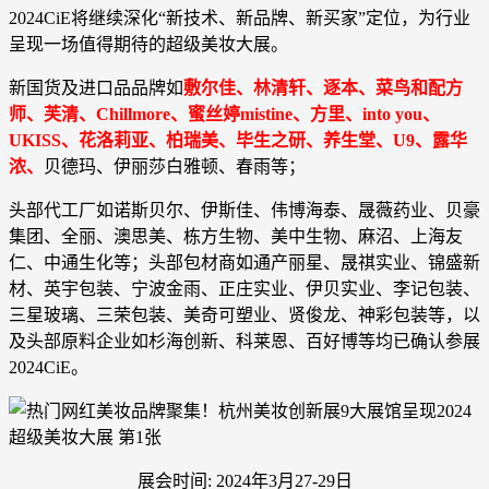
2024CiE将继续深化“新技术、新品牌、新买家”定位，为行业
呈现一场值得期待的超级美妆大展。
新国货及进口品品牌如
敷尔佳、林清轩、逐本、菜鸟和配方
师、芙清、Chillmore、蜜丝婷mistine、方里、into you、
UKISS、花洛莉亚、柏瑞美、毕生之研、养生堂、U9、露华
浓、
贝德玛、伊丽莎白雅顿、春雨等；
头部代工厂如诺斯贝尔、伊斯佳、伟博海泰、晟薇药业、贝豪
集团、全丽、澳思美、栋方生物、美中生物、麻沼、上海友
仁、中通生化等；头部包材商如通产丽星、晟祺实业、锦盛新
材、英宇包装、宁波金雨、正庄实业、伊贝实业、李记包装、
三星玻璃、三荣包装、美奇可塑业、贤俊龙、神彩包装等，以
及头部原料企业如杉海创新、科莱恩、百好博等均已确认参展
2024CiE。
展会时间: 2024年3月27-29日