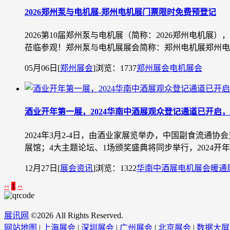
2026郑州泵与电机展-郑州电机展门票限时免费预登记
2026第10届郑州泵与电机展（简称：2026郑州电机展
莅临参观！郑州泵与电机展展会简称：郑州电机展郑州电机展时
05月06日
[
郑州展会
]
浏览：1737
郑州展会
电机展会
酒业开年第一展，2024华南中酒展观众登记通道已开启
2024年3月2-4日，由酒业家展览举办，中国副食流通协会
展馆；4大主题论坛、1场颁奖盛典将同步举行，2024开
12月27日
[
展会资讯
]
浏览：1322
华南中酒展
电机展会
暖通
‹‹
1
››
展讯网
©
2026 All Rights Reserved.
网站地图
|
上海展会
|
深圳展会
|
广州展会
|
北京展会
|
数据大屏