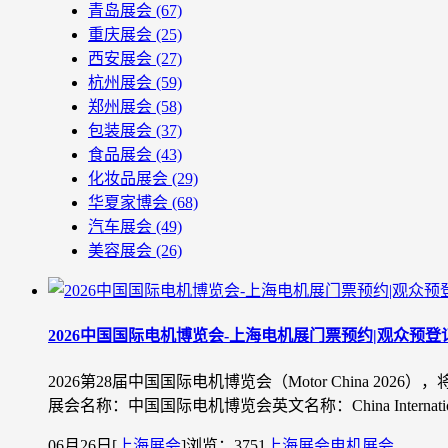
青岛展会
(67)
重庆展会
(25)
西安展会
(27)
杭州展会
(59)
郑州展会
(58)
包装展会
(37)
食品展会
(43)
化妆品展会
(29)
华夏家博会
(68)
汽车展会
(49)
美容展会
(26)
2026中国国际电机博览会-上海电机展门票预约|观众预登
2026第28届中国国际电机博览会（Motor China 
展会名称：中国国际电机博览会英文名称：China International
06月26日
[
上海展会
]
浏览：3751
上海展会
电机展会