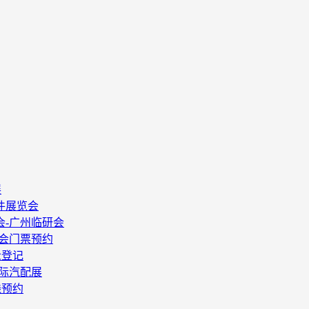
展
件展览会
会-广州临研会
酒会门票预约
众登记
国际汽配展
线预约