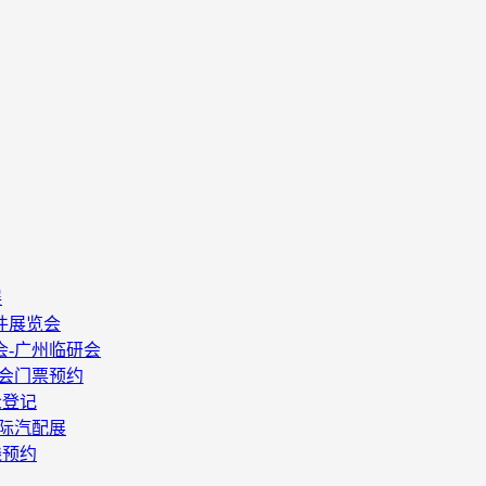
展
件展览会
会-广州临研会
酒会门票预约
众登记
国际汽配展
线预约