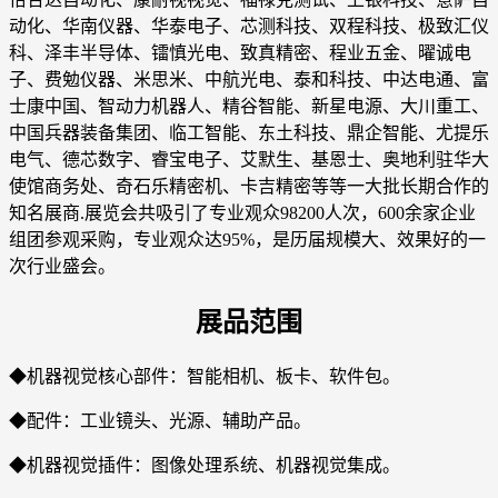
动化、华南仪器、华泰电子、芯测科技、双程科技、极致汇仪
科、泽丰半导体、镭慎光电、致真精密、程业五金、曜诚电
子、费勉仪器、米思米、中航光电、泰和科技、中达电通、富
士康中国、智动力机器人、精谷智能、新星电源、大川重工、
中国兵器装备集团、临工智能、东土科技、鼎企智能、尤提乐
电气、德芯数字、睿宝电子、艾默生、基恩士、奥地利驻华大
使馆商务处、奇石乐精密机、卡吉精密等等一大批长期合作的
知名展商.展览会共吸引了专业观众98200人次，600余家企业
组团参观采购，专业观众达95%，是历届规模大、效果好的一
次行业盛会。
展品范围
◆机器视觉核心部件：智能相机、板卡、软件包。
◆配件：工业镜头、光源、辅助产品。
◆机器视觉插件：图像处理系统、机器视觉集成。